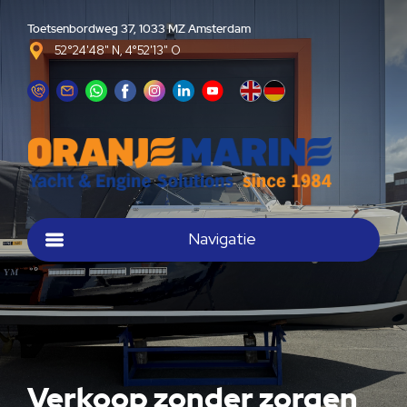
Toetsenbordweg 37, 1033 MZ Amsterdam
52°24'48" N, 4°52'13" O
Navigatie
Verkoop zonder zorgen