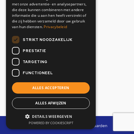
Contactgegevens
met onze advertentie- en analysepartners,
die deze kunnen combineren met andere
informatie die u aan hen heeft verstrekt of
+31(0)20 634 12 02
die zij hebben verzameld door uw gebruik
info@oranjemarine.nl
van hun diensten.
Privacybeleid
Openingstijden
STRIKT NOODZAKELIJK
PRESTATIE
Maandag t/m vrijdag
07:00 - 17.00 uur
TARGETING
Zaterdag & Zondag
FUNCTIONEEL
Gesloten
ALLES ACCEPTEREN
ALLES AFWIJZEN
DETAILS WEERGEVEN
POWERED BY COOKIESCRIPT
Privacybeleid
|
Algemene Voorwaarden