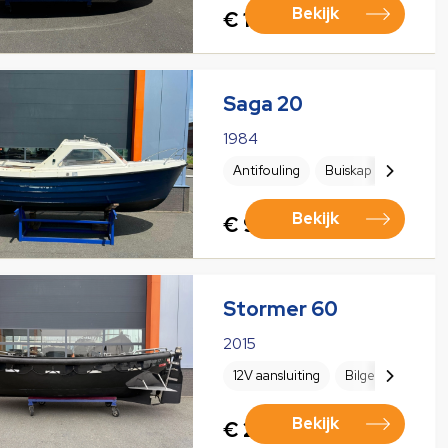
Bekijk
€ 12.500,00
Saga 20
1984
Antifouling
Buiskap
Koelkast
Bekijk
€ 9.500,00
Stormer 60
2015
12V aansluiting
Bilgepomp elektr
Bekijk
€ 23.950,00