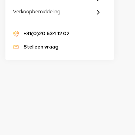
Verkoopbemiddeling
+31(0)20 634 12 02
Stel een vraag
houders
Bilgepomp elektrisch
Consolehoes
Koelbox
Kussens