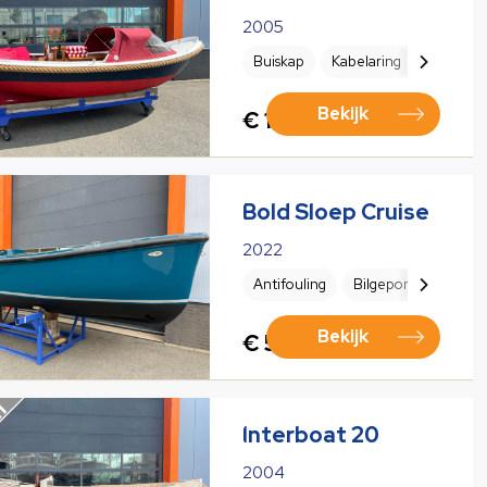
2005
Buiskap
Kabelaring
Toerente
Bekijk
€ 12.500,00
Bold Sloep Cruise
2022
Antifouling
Bilgepomp elektrisc
Bekijk
€ 57.500,00
Interboat 20
2004