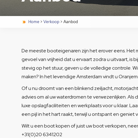
Home
>
Verkoop
>
Aanbod
De meeste booteigenaren zijn het erover eens. Het m
gevoel van vrijheid dat u ervaart zodra u uitvaart, is
stevig op het stuur, geven u de volledige controle. W
maken? In het levendige Amsterdam vindt u Oranjemar
Of u nu droomt van een blinkend zeiljacht, motorjacht
advies om al uw waterdromen te verwezenlijken. Als 
luxe opslagfaciliteiten en werkplaats voor u klaar. L
een pijl in het hart raakt, terwijl u ontspant en geniet
Wilt u een boot kopen of juist uw boot verkopen, ne
+31(0)20 6341202