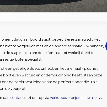
oment dat u aan boord stapt, gebeurt er iets magisch. Het
 bijna niet te vergelijken met enige andere sensatie. Uw handen,
ilt u de stap maken om deze fantasie tot werkelijkheid te
ine, uw botenspecialist.
 of een gezellige sloep, wij hebben het allemaal - plus het
de boot even wat rust en onderhoud nodig heeft, staan onze
aat ons de zoektocht leiden naar de perfecte boot die u als
 van de voorpret.
em dan
contact
met ons op via
verkoop@oranjemarine.nl
of via