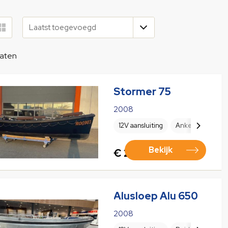
taten
Stormer 75
2008
12V aansluiting
Anker
Beker
Bekijk
€ 29.950,00
Alusloep Alu 650
2008