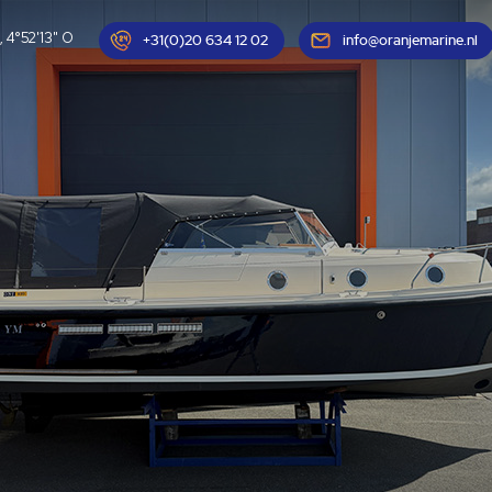
, 4°52'13" O
+31(0)20 634 12 02
info@oranjemarine.nl