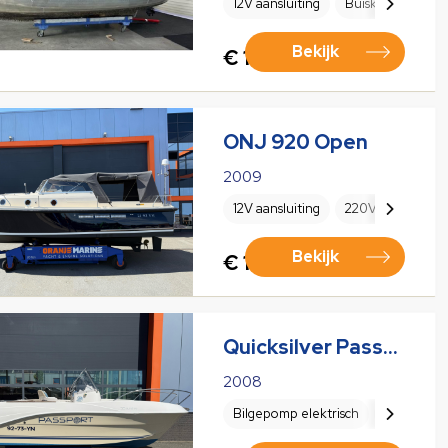
12V aansluiting
Buiskap
Koel
Bekijk
€ 15.500,00
ONJ 920 Open
2009
12V aansluiting
220V stop conta
Bekijk
€ 167.500,00
Quicksilver Passport 525 sunshine
2008
Bilgepomp elektrisch
Biminitop