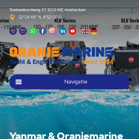
Toetsenbordweg 37, 1033 MZ Amsterdam
52°24'48" N, 4°52'13" O
Navigatie
Yanmar & Oranjemarine