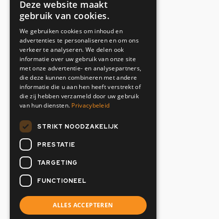
Adresgegevens
Deze website maakt
gebruik van cookies.
Toetsenbordweg 37
We gebruiken cookies om inhoud en
1033 MZ Amsterdam
advertenties te personaliseren en om ons
Nederland
verkeer te analyseren. We delen ook
informatie over uw gebruik van onze site
Contactgegevens
met onze advertentie- en analysepartners,
die deze kunnen combineren met andere
informatie die u aan hen heeft verstrekt of
+31(0)20 634 12 02
die zij hebben verzameld door uw gebruik
info@oranjemarine.nl
van hun diensten.
Privacybeleid
Openingstijden
STRIKT NOODZAKELIJK
PRESTATIE
Maandag t/m vrijdag
07:00 - 17.00 uur
TARGETING
Zaterdag & Zondag
FUNCTIONEEL
Gesloten
ALLES ACCEPTEREN