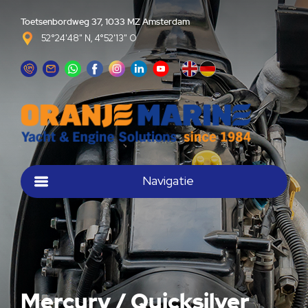
Toetsenbordweg 37, 1033 MZ Amsterdam
52°24'48" N, 4°52'13" O
Navigatie
Mercury / Quicksilver