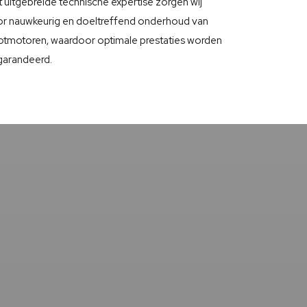
 uitgebreide technische expertise zorgen wij
r nauwkeurig en doeltreffend onderhoud van
tmotoren, waardoor optimale prestaties worden
arandeerd.