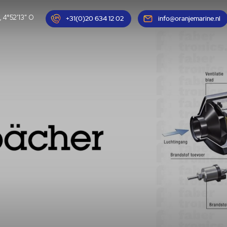
, 4°52'13" O
+31(0)20 634 12 02
info@oranjemarine.nl