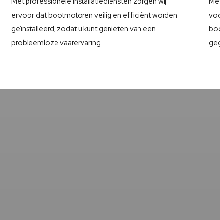
Met professionele installatiediensten zorgen wij
Met
ervoor dat bootmotoren veilig en efficiënt worden
voo
geïnstalleerd, zodat u kunt genieten van een
boo
probleemloze vaarervaring.
geg