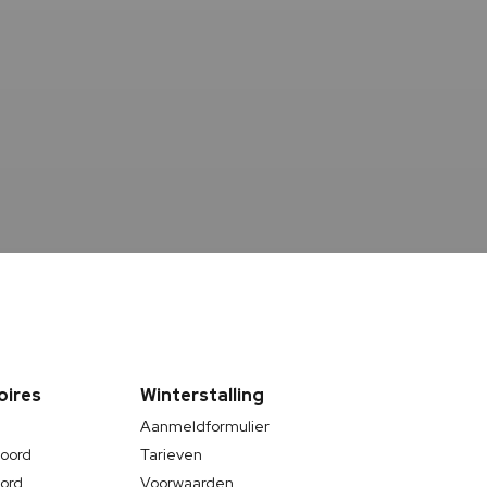
oires
Winterstalling
Aanmeldformulier
boord
Tarieven
oord
Voorwaarden