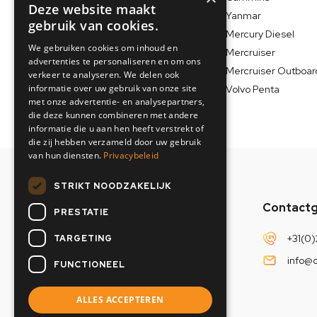
Deze website maakt
Generatoren
Yanmar
gebruik van cookies.
Verkoopbemiddeling
Mercury Diesel
We gebruiken cookies om inhoud en
Mercruiser
advertenties te personaliseren en om ons
Mercruiser Outboar
verkeer te analyseren. We delen ook
informatie over uw gebruik van onze site
Volvo Penta
met onze advertentie- en analysepartners,
die deze kunnen combineren met andere
informatie die u aan hen heeft verstrekt of
die zij hebben verzameld door uw gebruik
van hun diensten.
Privacybeleid
STRIKT NOODZAKELIJK
Contact
PRESTATIE
+31(0)
TARGETING
Adresgegevens
info@o
FUNCTIONEEL
Toetsenbordweg 37
ALLES ACCEPTEREN
1033 MZ Amsterdam