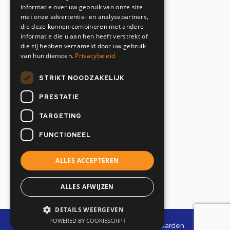
informatie over uw gebruik van onze site
Contactgegevens
met onze advertentie- en analysepartners,
die deze kunnen combineren met andere
informatie die u aan hen heeft verstrekt of
+31(0)20 634 12 02
die zij hebben verzameld door uw gebruik
info@oranjemarine.nl
van hun diensten.
Privacybeleid
Openingstijden
STRIKT NOODZAKELIJK
PRESTATIE
Maandag t/m vrijdag
07:00 - 17.00 uur
TARGETING
Zaterdag & Zondag
FUNCTIONEEL
Gesloten
ALLES ACCEPTEREN
ALLES AFWIJZEN
DETAILS WEERGEVEN
POWERED BY COOKIESCRIPT
Privacybeleid
|
Algemene Voorwaarden