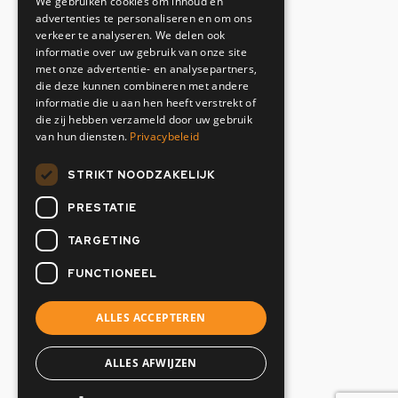
We gebruiken cookies om inhoud en
1033 MZ Amsterdam
advertenties te personaliseren en om ons
Nederland
verkeer te analyseren. We delen ook
informatie over uw gebruik van onze site
Contactgegevens
met onze advertentie- en analysepartners,
die deze kunnen combineren met andere
informatie die u aan hen heeft verstrekt of
+31(0)20 634 12 02
die zij hebben verzameld door uw gebruik
info@oranjemarine.nl
van hun diensten.
Privacybeleid
Openingstijden
STRIKT NOODZAKELIJK
PRESTATIE
Maandag t/m vrijdag
07:00 - 17.00 uur
TARGETING
Zaterdag & Zondag
FUNCTIONEEL
Gesloten
ALLES ACCEPTEREN
ALLES AFWIJZEN