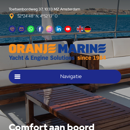
Toetsenbordweg 37, 1033 MZ Amsterdam
52°24'48" N, 4°52'13" O
Navigatie
Comfort aan boord