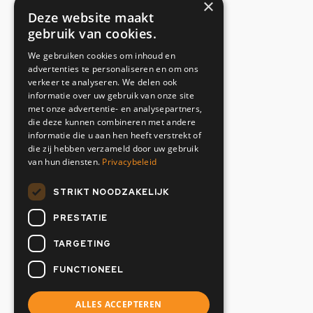
×
Adresgegevens
Deze website maakt
gebruik van cookies.
Toetsenbordweg 37
We gebruiken cookies om inhoud en
1033 MZ Amsterdam
advertenties te personaliseren en om ons
Nederland
verkeer te analyseren. We delen ook
informatie over uw gebruik van onze site
Contactgegevens
met onze advertentie- en analysepartners,
die deze kunnen combineren met andere
informatie die u aan hen heeft verstrekt of
+31(0)20 634 12 02
die zij hebben verzameld door uw gebruik
info@oranjemarine.nl
van hun diensten.
Privacybeleid
Openingstijden
STRIKT NOODZAKELIJK
PRESTATIE
Maandag t/m vrijdag
07:00 - 17.00 uur
TARGETING
Zaterdag & Zondag
FUNCTIONEEL
Gesloten
ALLES ACCEPTEREN