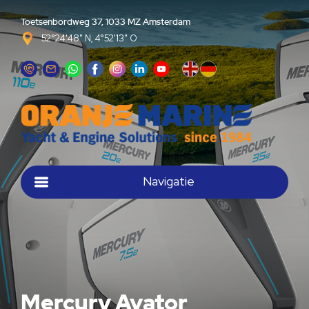
Toetsenbordweg 37, 1033 MZ Amsterdam
52°24'48" N, 4°52'13" O
Navigatie
Mercury Avator