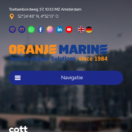
Toetsenbordweg 37, 1033 MZ Amsterdam
52°24'48" N, 4°52'13" O
Navigatie
cott