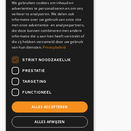
We gebruiken cookies om inhoud en
1033 MZ Amsterdam
advertenties te personaliseren en om ons
Nederland
verkeer te analyseren. We delen ook
informatie over uw gebruik van onze site
Contactgegevens
met onze advertentie- en analysepartners,
die deze kunnen combineren met andere
informatie die u aan hen heeft verstrekt of
+31(0)20 634 12 02
die zij hebben verzameld door uw gebruik
info@oranjemarine.nl
van hun diensten.
Privacybeleid
Openingstijden
STRIKT NOODZAKELIJK
PRESTATIE
Maandag t/m vrijdag
07:00 - 17.00 uur
TARGETING
Zaterdag & Zondag
FUNCTIONEEL
Gesloten
ALLES ACCEPTEREN
ALLES AFWIJZEN