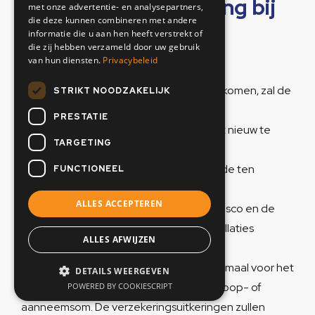
Artikel 17: Verzekering bij
met onze advertentie- en analysepartners,
die deze kunnen combineren met andere
nieuwbouw
informatie die u aan hen heeft verstrekt of
die zij hebben verzameld door uw gebruik
van hun diensten.
Privacybeleid
17.1 Tenzij partijen anders zijn overeengekomen, zal de
STRIKT NOODZAKELIJK
ondernemer
PRESTATIE
tot aan de datum van oplevering van het nieuw te
TARGETING
bouwen schip
of casco als verzekeringnemer, maar mede ten
FUNCTIONEEL
behoeve van de
ALLES ACCEPTEREN
consument als verzekerde, dit schip of casco en de
daarvoor benodigde materialen en installaties
ALLES AFWIJZEN
verzekeren voor de waarde die
deze zaken vertegenwoordigen en maximaal voor het
DETAILS WEERGEVEN
volle bedrag van de overeengekomen koop- of
POWERED BY COOKIESCRIPT
aanneemsom. De verzekeringsuitkeringen zullen