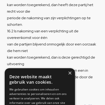
kan worden toegerekend, dan heeft deze partij het
recht voor die
periode de nakoming van zijn verplichtingen op te
schorten.
16.2 Is nakoming van een verplichting uit de
overeenkomst voor één
van de partijen blijvend onmogelijk door een oorzaak
die hem niet
kan worden toegerekend, dan is deze gerechtigd de
uitvoering
van het werk te (doen) beëindigen tegen een in
×
Deze website maakt
redelijkheid te bepalen vergoeding van de door de
gebruik van cookies.
andere partij gemaakte kosten.
We gebruiken cookies om inhoud en
advertenties te personaliseren en om ons
verkeer te analyseren. We delen ook
informatie over uw gebruik van onze site